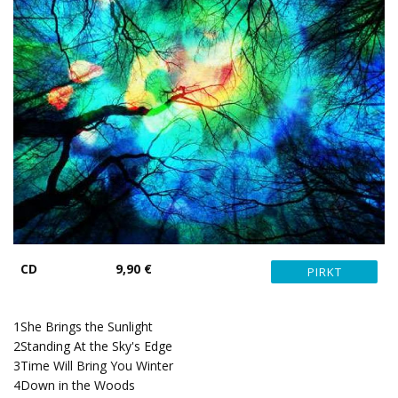
CD
9,90 €
1
She Brings the Sunlight
2
Standing At the Sky's Edge
3
Time Will Bring You Winter
4
Down in the Woods