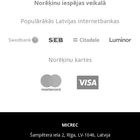
Norēķinu iespējas veikalā
Populārākās Latvijas internetbankas
Norēķinu kartes
MICREC
Šampētera iela 2, Rīga, LV-1046, Latvija