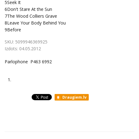
5
Seek It
6
Don't Stare At the Sun
7
The Wood Colliers Grave
8
Leave Your Body Behind You
9
Before
SKU:
5099946369925
Izdots:
04.05.2012
Parlophone P463 6992
1.
Draugiem.lv