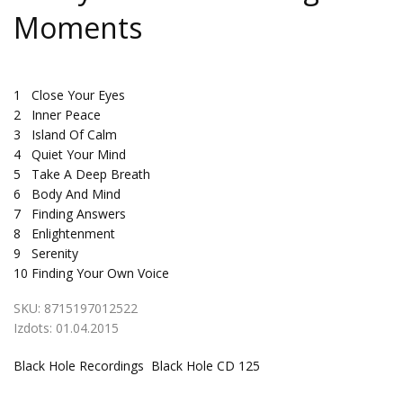
Moments
1
Close Your Eyes
2
Inner Peace
3
Island Of Calm
4
Quiet Your Mind
5
Take A Deep Breath
6
Body And Mind
7
Finding Answers
8
Enlightenment
9
Serenity
10
Finding Your Own Voice
SKU:
8715197012522
Izdots:
01.04.2015
Black Hole Recordings Black Hole CD 125