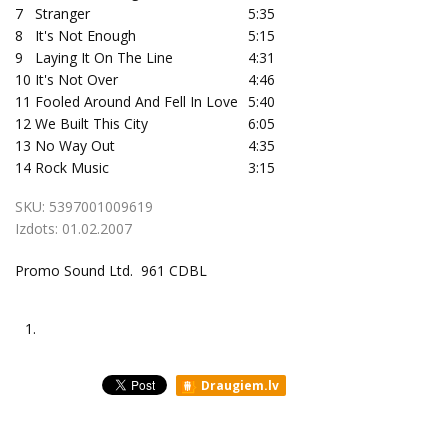
7
Stranger
5:35
8
It's Not Enough
5:15
9
Laying It On The Line
4:31
10
It's Not Over
4:46
11
Fooled Around And Fell In Love
5:40
12
We Built This City
6:05
13
No Way Out
4:35
14
Rock Music
3:15
SKU:
5397001009619
Izdots:
01.02.2007
Promo Sound Ltd. 961 CDBL
1.
Draugiem.lv