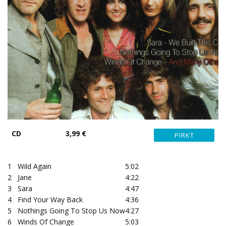
CD
3,99 €
1
Wild Again
5:02
2
Jane
4:22
3
Sara
4:47
4
Find Your Way Back
4:36
5
Nothings Going To Stop Us Now
4:27
6
Winds Of Change
5:03