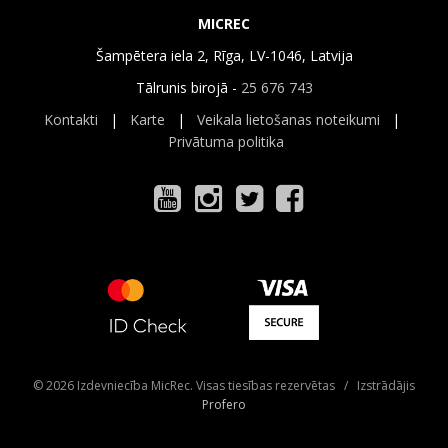
MICREC
Šampētera iela 2, Rīga, LV-1046, Latvija
Tālrunis birojā -
25 676 743
Kontakti
|
Karte
|
Veikala lietošanas noteikumi
|
Privātuma politika
© 2026 Izdevniecība MicRec. Visas tiesības rezervētas / Izstrādājis
Profero