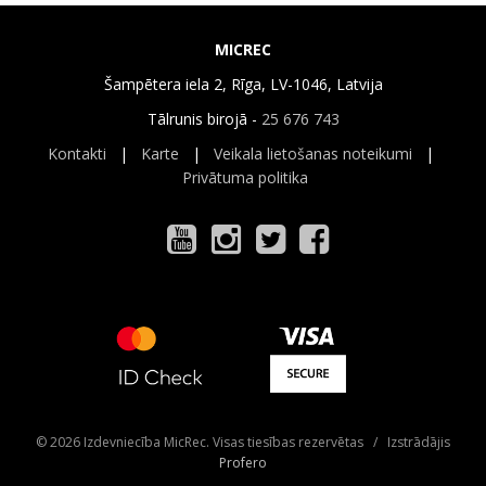
MICREC
Šampētera iela 2, Rīga, LV-1046, Latvija
Tālrunis birojā -
25 676 743
Kontakti
|
Karte
|
Veikala lietošanas noteikumi
|
Privātuma politika
© 2026 Izdevniecība MicRec. Visas tiesības rezervētas / Izstrādājis
Profero