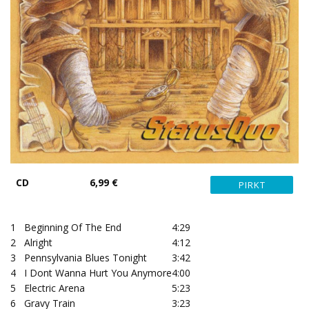
CD
6,99 €
1
Beginning Of The End
4:29
2
Alright
4:12
3
Pennsylvania Blues Tonight
3:42
4
I Dont Wanna Hurt You Anymore
4:00
5
Electric Arena
5:23
6
Gravy Train
3:23