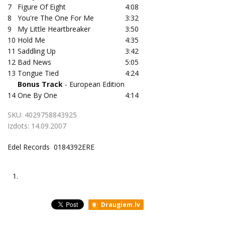
7
Figure Of Eight
4:08
8
You're The One For Me
3:32
9
My Little Heartbreaker
3:50
10
Hold Me
4:35
11
Saddling Up
3:42
12
Bad News
5:05
13
Tongue Tied
4:24
Bonus Track
- European Edition
14
One By One
4:14
SKU:
4029758843925
Izdots:
14.09.2007
Edel Records 0184392ERE
1.
Draugiem.lv