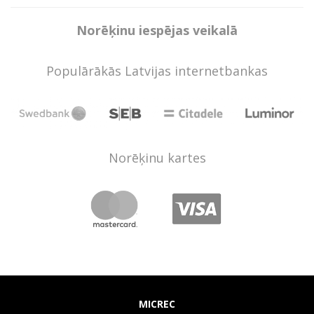
Norēķinu iespējas veikalā
Populārākās Latvijas internetbankas
Norēķinu kartes
MICREC