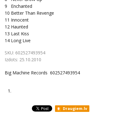
9
Enchanted
10
Better Than Revenge
11
Innocent
12
Haunted
13
Last Kiss
14
Long Live
SKU:
602527493954
Izdots:
25.10.2010
Big Machine Records 602527493954
1.
Draugiem.lv