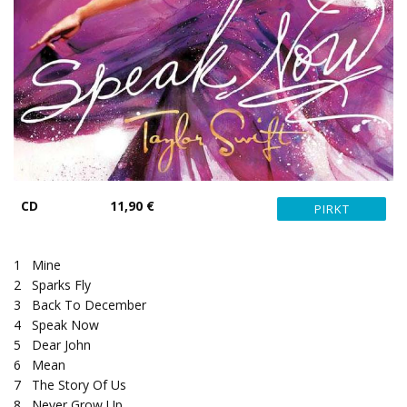
CD
11,90 €
1
Mine
2
Sparks Fly
3
Back To December
4
Speak Now
5
Dear John
6
Mean
7
The Story Of Us
8
Never Grow Up