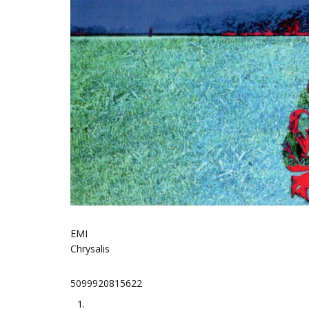
EMI
Chrysalis
5099920815622
1.