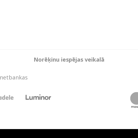
Norēķinu iespējas veikalā
rnetbankas