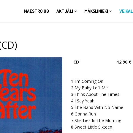
MAESTRO 90
AKTUĀLI
MĀKSLINIEKI
VEIKAL
(CD)
CD
12,90 €
1
I'm Coming On
2
My Baby Left Me
3
Think About The Times
4
I Say Yeah
5
The Band With No Name
6
Gonna Run
7
She Lies In The Morning
8
Sweet Little Sixteen