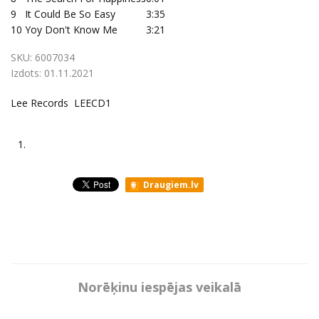
9
It Could Be So Easy
3:35
10
Yoy Don't Know Me
3:21
SKU:
6007034
Izdots:
01.11.2021
Lee Records LEECD1
1.
Draugiem.lv
Norēķinu iespējas veikalā