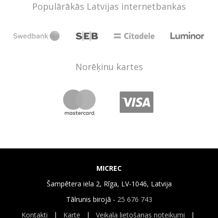
Populārākās Latvijas internetbankas
Norēķinu kartes
MICREC
Šampētera iela 2, Rīga, LV-1046, Latvija
Tālrunis birojā -
25 676 743
Kontakti
|
Karte
|
Veikala lietošanas noteikumi
|