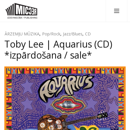
ĀRZEMJU MŪZIKA
,
Pop/Rock
,
Jazz/Blues
,
CD
Toby Lee | Aquarius (CD)
*izpārdošana / sale*