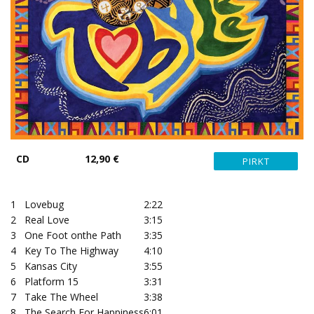
CD
12,90 €
1
Lovebug
2:22
2
Real Love
3:15
3
One Foot onthe Path
3:35
4
Key To The Highway
4:10
5
Kansas City
3:55
6
Platform 15
3:31
7
Take The Wheel
3:38
8
The Search For Happiness
6:01