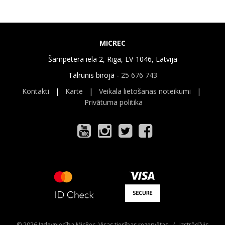
MICREC
Šampētera iela 2, Rīga, LV-1046, Latvija
Tālrunis birojā -
25 676 743
Kontakti
|
Karte
|
Veikala lietošanas noteikumi
|
Privātuma politika
© 2026 Izdevniecība MicRec. Visas tiesības rezervētas / Izstrādājis