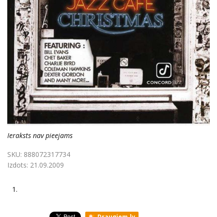
Ieraksts nav pieejams
SKU:
888072317734
Izdots:
21.09.2009
1.
Draugiem.lv