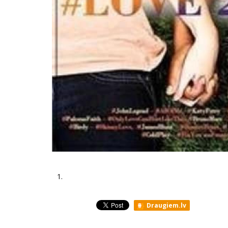
1.
Draugiem.lv