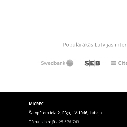
Populārākās Latvijas inte
MICREC
Šampētera iela 2, Rīga, LV-1046, Latvija
Tālrunis birojā -
25 676 743