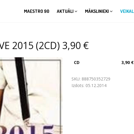
MAESTRO 90
AKTUĀLI
MĀKSLINIEKI
VEIKAL
E 2015 (2CD) 3,90 €
CD
3,90 €
SKU:
888750352729
Izdots:
05.12.2014