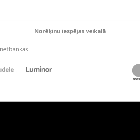
Norēķinu iespējas veikalā
rnetbankas