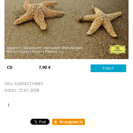
CD
7,90 €
SKU:
028947774983
Izdots:
25.01.2008
1.
Draugiem.lv