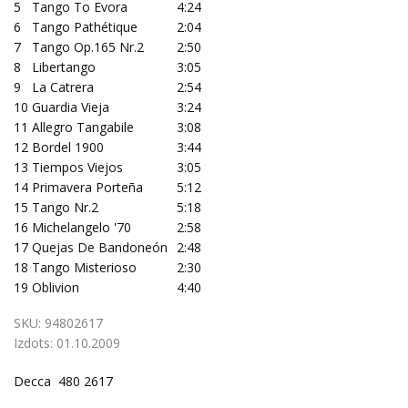
5
Tango To Evora
4:24
6
Tango Pathétique
2:04
7
Tango Op.165 Nr.2
2:50
8
Libertango
3:05
9
La Catrera
2:54
10
Guardia Vieja
3:24
11
Allegro Tangabile
3:08
12
Bordel 1900
3:44
13
Tiempos Viejos
3:05
14
Primavera Porteña
5:12
15
Tango Nr.2
5:18
16
Michelangelo '70
2:58
17
Quejas De Bandoneón
2:48
18
Tango Misterioso
2:30
19
Oblivion
4:40
SKU:
94802617
Izdots:
01.10.2009
Decca 480 2617