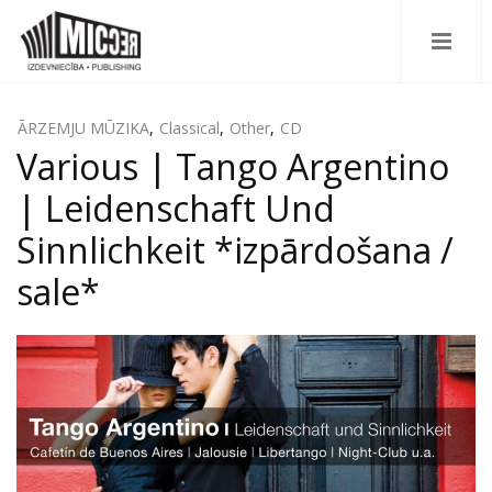
ĀRZEMJU MŪZIKA
,
Classical
,
Other
,
CD
Various | Tango Argentino
| Leidenschaft Und
Sinnlichkeit *izpārdošana /
sale*