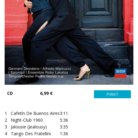
CD
6,99 €
1
Cafetín De Buenos Aires
3:11
2
Night-Club 1960
5:36
3
Jalousie (Jealousy)
3:35
4
Tango Des Fratellini
1:36