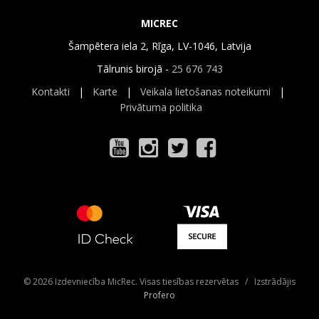
MICREC
Šampētera iela 2, Rīga, LV-1046, Latvija
Tālrunis birojā -
25 676 743
Kontakti
|
Karte
|
Veikala lietošanas noteikumi
|
Privātuma politika
© 2026 Izdevniecība MicRec. Visas tiesības rezervētas / Izstrādājis
Profero