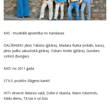
KAS : muzikālā apvienība no Kandavas
DALĪBNIEKI: Jānis Tabūns (ģitāra), Madara Rutka (vokāls, bass),
Jānis Judko (akustiskā ģitāra), Oskars Kreilis (ģitāra), Gundars
Lintiņš (bungas)
KAD: no 2011.gada
STILS: pozitīvs šlāgeris-kantrī
HITI: Atverot debesis vaļā, Dzīve ir skaista, Mans rokenrols,
Kādu dienu, Tā tas ir un būs