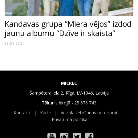
Kandavas grupa “Miera vējos” izdod
jaunu albumu “Dzīve ir skaista”
28.05.2021
MICREC
Šampētera iela 2, Rīga, LV-1046, Latvija
Tālrunis birojā -
25 676 743
Kontakti
|
Karte
|
Veikala lietošanas noteikumi
|
Privātuma politika