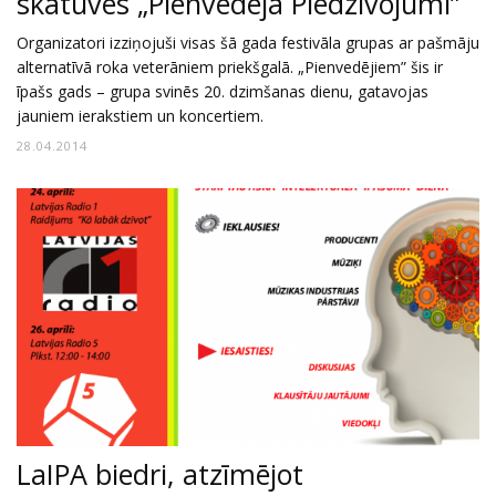
skatuves „Pienvedēja Piedzīvojumi”
Organizatori izziņojuši visas šā gada festivāla grupas ar pašmāju
alternatīvā roka veterāniem priekšgalā. „Pienvedējiem” šis ir
īpašs gads – grupa svinēs 20. dzimšanas dienu, gatavojas
jauniem ierakstiem un koncertiem.
28.04.2014
LaIPA biedri, atzīmējot