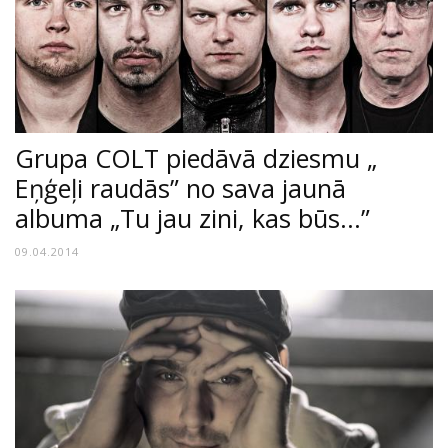
Grupa COLT piedāvā dziesmu „
Eņģeļi raudās” no sava jaunā
albuma „Tu jau zini, kas būs...”
09.04.2014