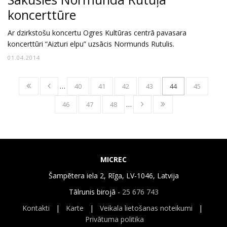
koncerttūre
Ar dzirkstošu koncertu Ogres Kultūras centrā pavasara
koncerttūri “Aizturi elpu” uzsācis Normunds Rutulis.
01.04.2014
…
40
41
42
43
44
45
46
47
48
…
MICREC
Šampētera iela 2, Rīga, LV-1046, Latvija
Tālrunis birojā -
25 676 743
Kontakti
|
Karte
|
Veikala lietošanas noteikumi
|
Privātuma politika