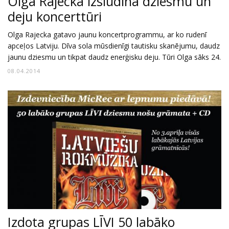
Olga Rajecka izsludina dziesmu un
deju koncerttūri
Olga Rajecka gatavo jaunu koncertprogrammu, ar ko rudenī
apceļos Latviju. Dīva sola mūsdienīgi tautisku skanējumu, daudz
jaunu dziesmu un tikpat daudz enerģisku deju. Tūri Olga sāks 24.
08.04.2014
Izdota grupas LĪVI 50 labāko