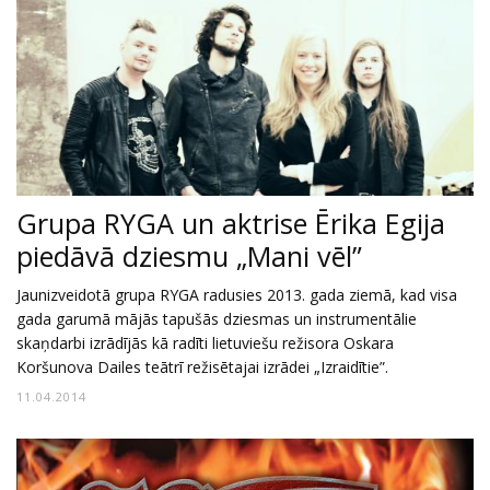
Grupa RYGA un aktrise Ērika Egija
piedāvā dziesmu „Mani vēl”
Jaunizveidotā grupa RYGA radusies 2013. gada ziemā, kad visa
gada garumā mājās tapušās dziesmas un instrumentālie
skaņdarbi izrādījās kā radīti lietuviešu režisora Oskara
Koršunova Dailes teātrī režisētajai izrādei „Izraidītie”.
11.04.2014