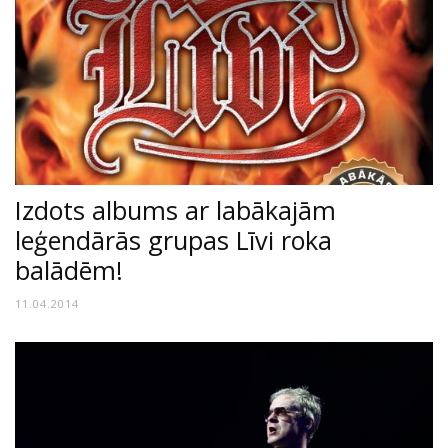
Izdots albums ar labākajām
leģendārās grupas Līvi roka
balādēm!
11.04.2014