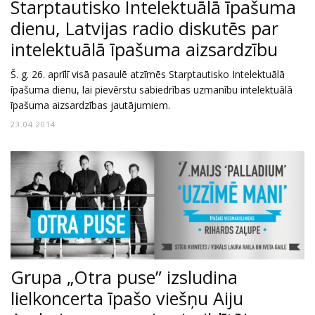
Starptautisko Intelektuālā īpašuma
dienu, Latvijas radio diskutēs par
intelektuālā īpašuma aizsardzību
Š. g. 26. aprīlī visā pasaulē atzīmēs Starptautisko Intelektuālā
īpašuma dienu, lai pievērstu sabiedrības uzmanību intelektuālā
īpašuma aizsardzības jautājumiem.
23.04.2014
Grupa „Otra puse” izsludina
lielkoncerta īpašo viešņu Aiju