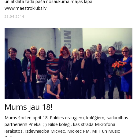
un atklāta tāda paša nosaukuma mājas lapa
www.maestroklubs.lv
23.04.2014
Mums jau 18!
Mums šodien aprit 18! Paldies draugiem, kolēģiem, sadarbības
partneriem! Priekā! ;-) Bildē kolēģi, kas strādā Mikrofona
ierakstos, Izdevniecībā MicRec, MicRec PM, MFF un Music