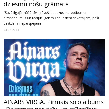
dziesmu nošu grāmata
“Savā ilgajā mūžā Līvi grāvuši daudzus stereotipus un
aizspriedumus un rādījuši gaismu daudziem sekotājiem, paši
palikdami nepārspējami.
04.04.2014
AINARS VIRGA. Pirmais solo albums