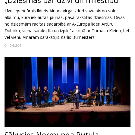
„Dziesmas par dzīvi un mīlestību”
Līvu leģendārais līderis Ainars Virga izdod savu pirmo solo
albumu, kurā iekļautas jaunas, paša rakstītas dziesmas. Divas
no dziesmām radītas sadarbībā ar A-Europa līderi Artūru
Duboku, viena sarakstīta un izpildīta kopā ar Tomasu Kleinu, bet
vēl vienu Ainaram sarakstījis Kārlis Būmeisters.
04.04.2014
Sākusies Normunda Rutuļa