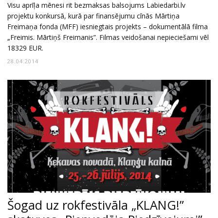
Visu aprīļa mēnesi rit bezmaksas balsojums Labiedarbi.lv
projektu konkursā, kurā par finansējumu cīnās Mārtiņa
Freimaņa fonda (MFF) iesniegtais projekts – dokumentālā filma
„Freimis. Mārtiņš Freimanis”. Filmas veidošanai nepieciešami vēl
18329 EUR.
28.04.2014
Šogad uz rokfestivāla „KLANG!”