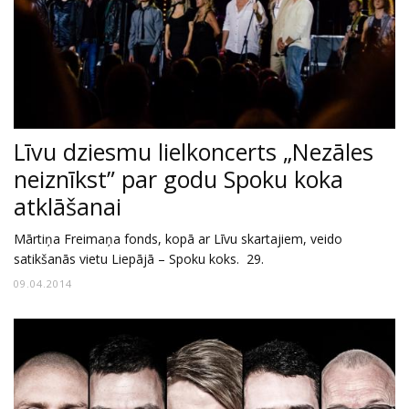
Līvu dziesmu lielkoncerts „Nezāles
neiznīkst” par godu Spoku koka
atklāšanai
Mārtiņa Freimaņa fonds, kopā ar Līvu skartajiem, veido
satikšanās vietu Liepājā – Spoku koks. 29.
09.04.2014