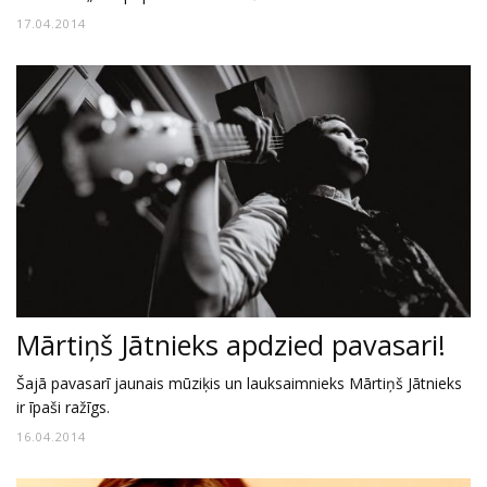
17.04.2014
Mārtiņš Jātnieks apdzied pavasari!
Šajā pavasarī jaunais mūziķis un lauksaimnieks Mārtiņš Jātnieks
ir īpaši ražīgs.
16.04.2014