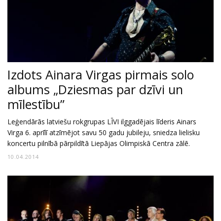
Izdots Ainara Virgas pirmais solo
albums „Dziesmas par dzīvi un
mīlestību”
Leģendārās latviešu rokgrupas LĪVI ilggadējais līderis Ainars
Virga 6. aprīlī atzīmējot savu 50 gadu jubileju, sniedza lielisku
koncertu pilnībā pārpildītā Liepājas Olimpiskā Centra zālē.
10.04.2014