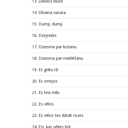
13.
Dieviņš klusē
14.
Dīvaina vasara
15.
Dumji, dumji
16.
Dzejnieks
17.
Dziesma par košanu
18.
Dziesma par meklēšanu
19.
Es gribu tā
20.
Es smejos
21.
Es tevi mīlu
22.
Es vēlos
23.
Es vēlos tev dāvāt rozes
24.
Esi, kas vēlies būt