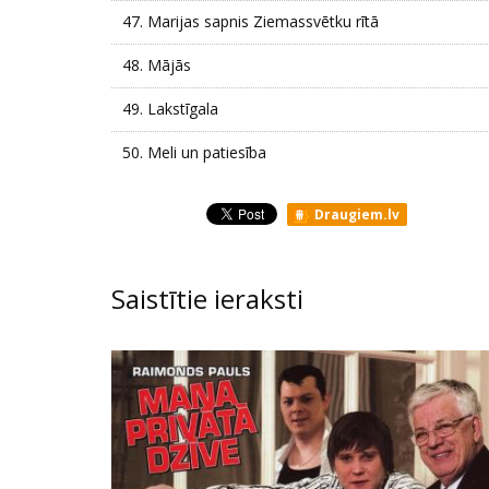
47.
Marijas sapnis Ziemassvētku rītā
48.
Mājās
49.
Lakstīgala
50.
Meli un patiesība
Draugiem.lv
Saistītie ieraksti