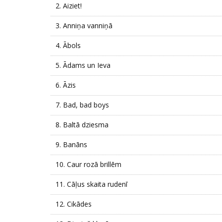
2.
Aiziet!
3.
Anniņa vanniņā
4.
Ābols
5.
Ādams un Ieva
6.
Āzis
7.
Bad, bad boys
8.
Baltā dziesma
9.
Banāns
10.
Caur rozā brillēm
11.
Cāļus skaita rudenī
12.
Cikādes