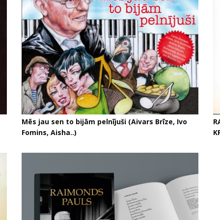
Mēs jau sen to bijām pelnījuši (Aivars Brīze, Ivo
R
Fomins, Aisha..)
K