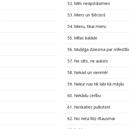
52.
Mēs neapstāsimies
53.
Miers un Bērziņš
54.
Mieru, tikai mieru
55.
Mīlas balāde
56.
Muļķīga dziesma par mīlestīb
57.
Ne silts, ne auksts
58.
Nekad un vienmēr
59.
Nekur nav tik labi kā mājās
60.
Nekādu cerību
61.
Neskaties pulkstenī
62.
No rieta līdz rītausmai