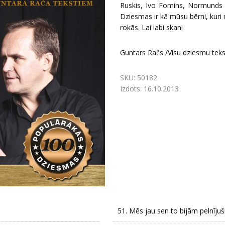
Ruskis, Ivo Fomins, Normunds J
Dziesmas ir kā mūsu bērni, kuri 
rokās. Lai labi skan!
Guntars Račs /Visu dziesmu teks
SKU:
50182
Izdots:
16.10.2013
51.
Mēs jau sen to bijām pelnījuš