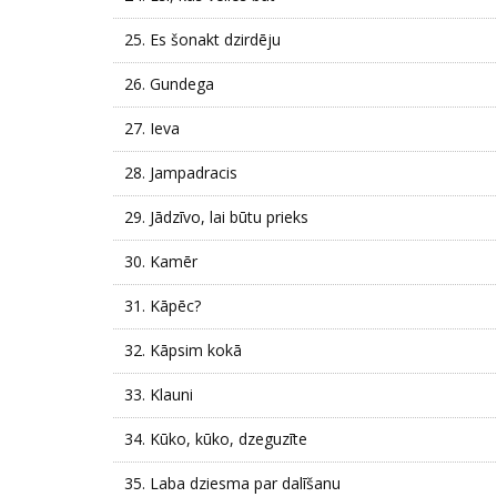
25.
Es šonakt dzirdēju
26.
Gundega
27.
Ieva
28.
Jampadracis
29.
Jādzīvo, lai būtu prieks
30.
Kamēr
31.
Kāpēc?
32.
Kāpsim kokā
33.
Klauni
34.
Kūko, kūko, dzeguzīte
35.
Laba dziesma par dalīšanu