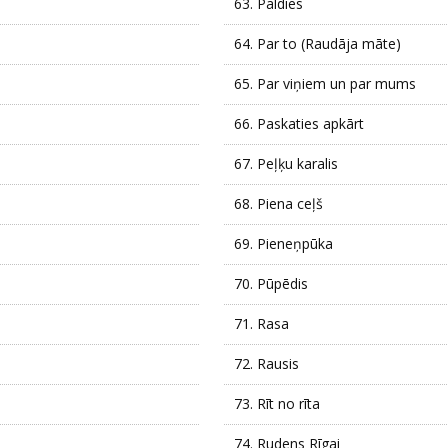
63.
Paldies
64.
Par to (Raudāja māte)
65.
Par viņiem un par mums
66.
Paskaties apkārt
67.
Peļķu karalis
68.
Piena ceļš
69.
Pieneņpūka
70.
Pūpēdis
71.
Rasa
72.
Rausis
73.
Rīt no rīta
74.
Rudens Rīgai