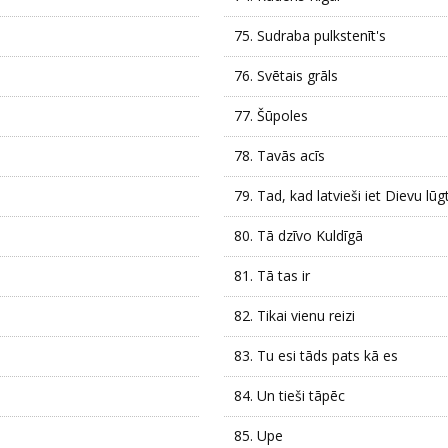
75.
Sudraba pulkstenīt's
76.
Svētais grāls
77.
Šūpoles
78.
Tavās acīs
79.
Tad, kad latvieši iet Dievu lūg
80.
Tā dzīvo Kuldīgā
81.
Tā tas ir
82.
Tikai vienu reizi
83.
Tu esi tāds pats kā es
84.
Un tieši tāpēc
85.
Upe