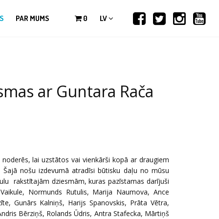
S
PAR MUMS
0
LV
smas ar Guntara Rača
i noderēs, lai uzstātos vai vienkārši kopā ar draugiem
u. Šajā nošu izdevumā atradīsi būtisku daļu no mūsu
lu rakstītajām dziesmām, kuras pazīstamas darījuši
aima Vaikule, Normunds Rutulis, Marija Naumova, Ance
e, Gunārs Kalniņš, Harijs Spanovskis, Prāta Vētra,
 Andris Bērziņš, Rolands Ūdris, Antra Stafecka, Mārtiņš