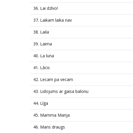
36.
Lai dzīvo!
37.
Laikam laika nav
38.
Laila
39.
Laima
40.
La luna
41.
Lācis
42.
Lecam pa vecam
43.
Lidojums ar gaisa balonu
44.
Līga
45.
Mamma Marija
46.
Mans draugs