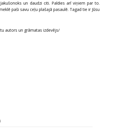
akušonoks un daudzi citi. Paldies arī viņiem par to.
meklē paši savu ceļu plašajā pasaulē. Tagad tie ir Jūsu
tu autors un grāmatas izdevējs/
i