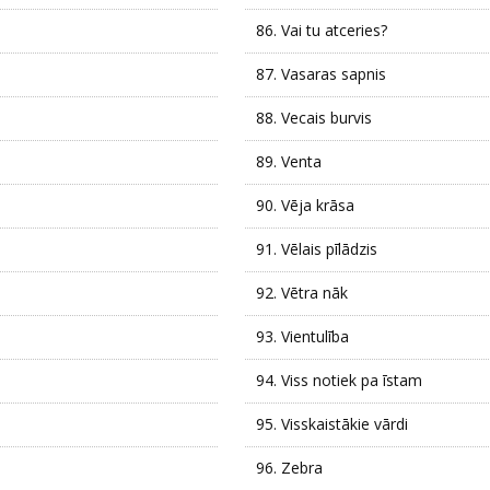
86.
Vai tu atceries?
87.
Vasaras sapnis
88.
Vecais burvis
89.
Venta
90.
Vēja krāsa
91.
Vēlais pīlādzis
92.
Vētra nāk
93.
Vientulība
94.
Viss notiek pa īstam
95.
Visskaistākie vārdi
96.
Zebra