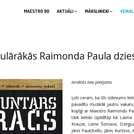
MAESTRO 90
AKTUĀLI
MĀKSLINIEKI
VEIKAL
ulārākās Raimonda Paula dzie
Ieraksts nav pieejams
Ļoti ceram, ka šīs izdevums liet
pavadītu muzikāli jautru vakar
kopīgi ar Maestro Raimondu Pau
tādi lieliski izpildītāji kā L
Krauze, Liene Šomase, Dzeguzīt
Jānis Paukštello, Jānis Kurševs,