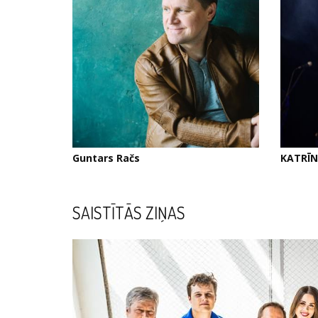
Guntars Račs
KATRĪN
SAISTĪTĀS ZIŅAS