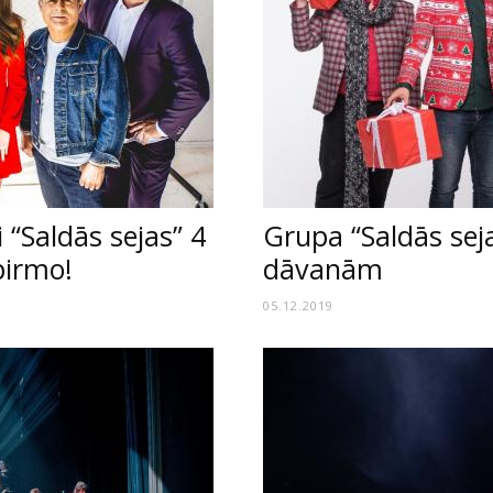
“Saldās sejas” 4
Grupa “Saldās sej
pirmo!
dāvanām
05.12.2019