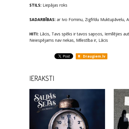
STILS:
Liepājas roks
SADARBĪBAS:
ar Ivo Fominu, Zigfrīdu Muktupāvelu, A
HITI:
Lācis, Tavs spēks ir tavos sapņos, Iemīlējies au
Neiespējams nav nekas, Mīlestība ir, Lācis
Draugiem.lv
IERAKSTI