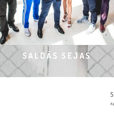
SALDĀS SEJAS
S
F