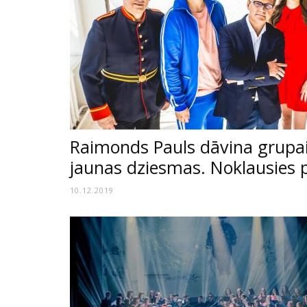
Raimonds Pauls dāvina grupai 
jaunas dziesmas. Noklausies 
10.12.2019