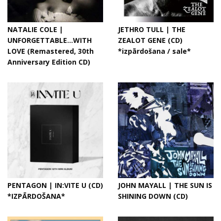
NATALIE COLE |
JETHRO TULL | THE
UNFORGETTABLE...WITH
ZEALOT GENE (CD)
LOVE (Remastered, 30th
*izpārdošana / sale*
Anniversary Edition CD)
PENTAGON | IN:VITE U (CD)
JOHN MAYALL | THE SUN IS
*IZPĀRDOŠANA*
SHINING DOWN (CD)