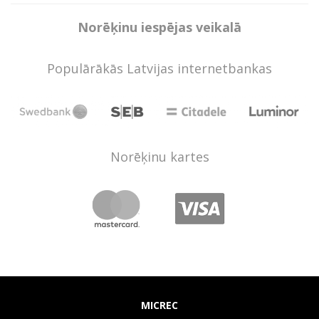
Norēķinu iespējas veikalā
Populārākās Latvijas internetbankas
Norēķinu kartes
MICREC