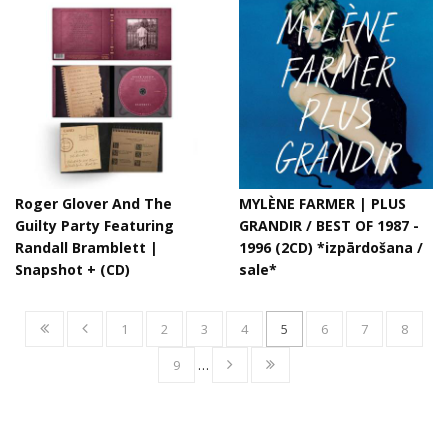
Roger Glover And The
MYLÈNE FARMER | PLUS
Guilty Party Featuring
GRANDIR / BEST OF 1987 -
Randall Bramblett |
1996 (2CD) *izpārdošana /
Snapshot + (CD)
sale*
1
2
3
4
5
6
7
8
9
…