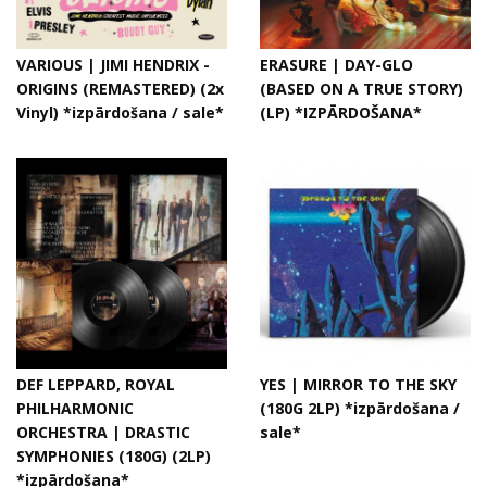
VARIOUS | JIMI HENDRIX -
ERASURE | DAY-GLO
ORIGINS (REMASTERED) (2x
(BASED ON A TRUE STORY)
Vinyl) *izpārdošana / sale*
(LP) *IZPĀRDOŠANA*
DEF LEPPARD, ROYAL
YES | MIRROR TO THE SKY
PHILHARMONIC
(180G 2LP) *izpārdošana /
ORCHESTRA | DRASTIC
sale*
SYMPHONIES (180G) (2LP)
*izpārdošana*