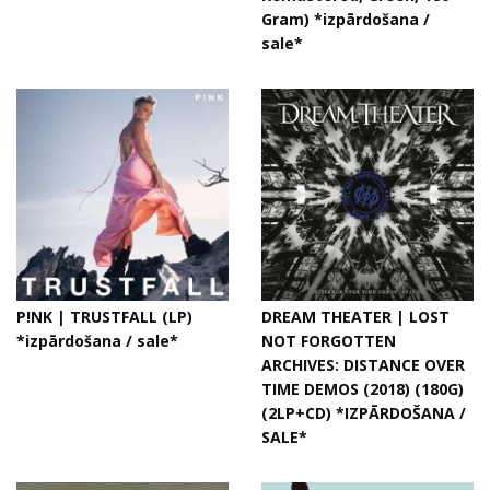
Gram) *izpārdošana /
sale*
P!NK | TRUSTFALL (LP)
DREAM THEATER | LOST
*izpārdošana / sale*
NOT FORGOTTEN
ARCHIVES: DISTANCE OVER
TIME DEMOS (2018) (180G)
(2LP+CD) *IZPĀRDOŠANA /
SALE*