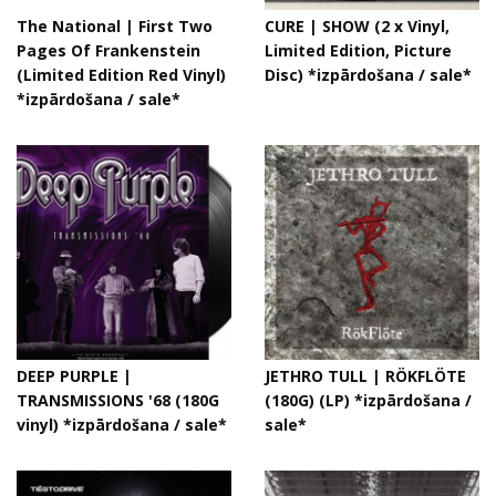
The National | First Two
CURE | SHOW (2 x Vinyl,
Pages Of Frankenstein
Limited Edition, Picture
(Limited Edition Red Vinyl)
Disc) *izpārdošana / sale*
*izpārdošana / sale*
DEEP PURPLE |
JETHRO TULL | RÖKFLÖTE
TRANSMISSIONS '68 (180G
(180G) (LP) *izpārdošana /
vinyl) *izpārdošana / sale*
sale*