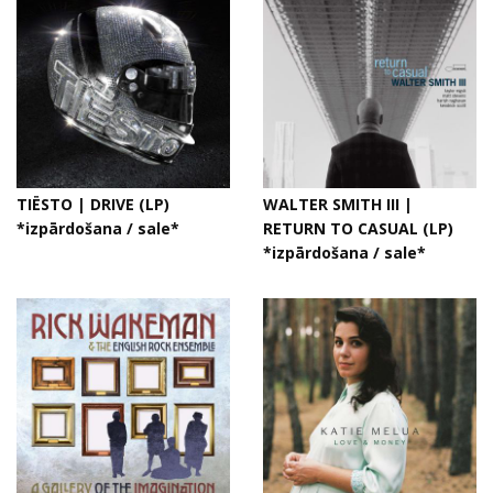
TIËSTO | DRIVE (LP)
WALTER SMITH III |
*izpārdošana / sale*
RETURN TO CASUAL (LP)
*izpārdošana / sale*