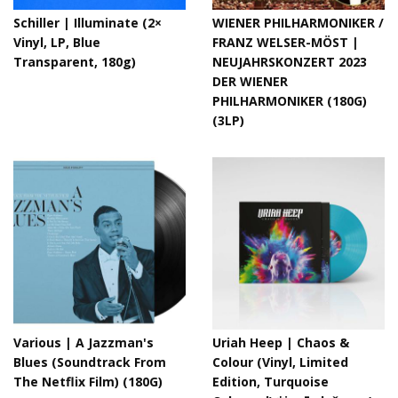
Schiller ‎| Illuminate (2×
WIENER PHILHARMONIKER /
Vinyl, LP, Blue
FRANZ WELSER-MÖST |
Transparent, 180g)
NEUJAHRSKONZERT 2023
DER WIENER
PHILHARMONIKER (180G)
(3LP)
Various | A Jazzman's
Uriah Heep ‎| Chaos &
Blues (Soundtrack From
Colour (Vinyl, Limited
The Netflix Film) (180G)
Edition, Turquoise