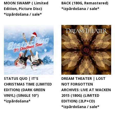
MOON SWAMP ( Limited
BACK (180G, Remastered)
Edition, Picture Disc)
*izpārdošana / sale*
*izpārdošana / sale*
STATUS QUO | IT'S
DREAM THEATER | LOST
CHRISTMAS TIME (LIMITED
NOT FORGOTTEN
EDITION) (DARK GREEN
ARCHIVES: LIVE AT WACKEN
VINYL) (SINGLE 10")
2015 (180G) (LIMITED
*izpārdošana*
EDITION) (2LP+CD)
*izpārdošana / sale*