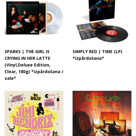
SPARKS | THE GIRL IS
SIMPLY RED | TIME (LP)
CRYING IN HER LATTE
*izpārdošana*
(Vinyl,Deluxe Edition,
Clear, 180g) *izpārdošana /
sale*