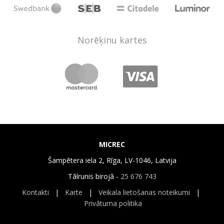
Norēķinu kartes
MICREC
Šampētera iela 2, Rīga, LV-1046, Latvija
Tālrunis birojā -
25 676 743
Kontakti
|
Karte
|
Veikala lietošanas noteikumi
|
Privātuma politika