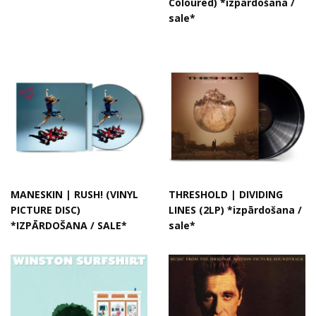
Coloured) *izpārdošana /
sale*
MANESKIN | RUSH! (VINYL
THRESHOLD | DIVIDING
PICTURE DISC)
LINES (2LP) *izpārdošana /
*IZPĀRDOŠANA / SALE*
sale*