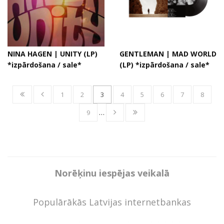
NINA HAGEN | UNITY (LP)
GENTLEMAN | MAD WORLD
*izpārdošana / sale*
(LP) *izpārdošana / sale*
1
2
3
4
5
6
7
8
9
…
Norēķinu iespējas veikalā
Populārākās Latvijas internetbankas