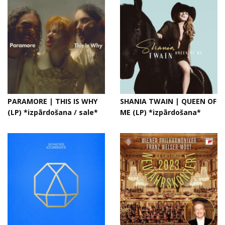
PARAMORE | THIS IS WHY
SHANIA TWAIN | QUEEN OF
(LP) *izpārdošana / sale*
ME (LP) *izpārdošana*