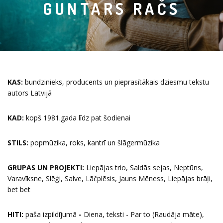
GUNTARS RAČS
KAS:
bundzinieks, producents un pieprasītākais dziesmu tekstu
autors Latvijā
KAD:
kopš 1981.gada līdz pat šodienai
STILS:
popmūzika, roks, kantrī un šlāgermūzika
GRUPAS UN PROJEKTI:
Liepājas trio, Saldās sejas, Neptūns,
Varavīksne, Slēģi, Salve, Lāčplēsis, Jauns Mēness, Liepājas brāļi,
bet bet
HITI:
paša izpildījumā
-
Diena, teksti - Par to (Raudāja māte),