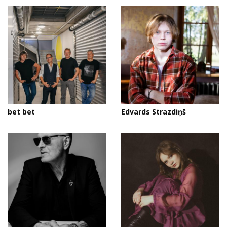
bet bet
Edvards Strazdiņš