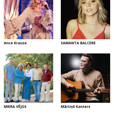
Ance Krauze
SAMANTA BALCERE
MIERA VĒJOS
Mārtiņš Kanters