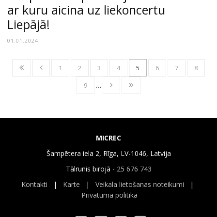
ar kuru aicina uz liekoncertu
Liepājā!
01.01.2024
1
2
3
4
5
6
7
8
9
…
MICREC
Šampētera iela 2, Rīga, LV-1046, Latvija
Tālrunis birojā -
25 676 743
Kontakti
|
Karte
|
Veikala lietošanas noteikumi
|
Privātuma politika