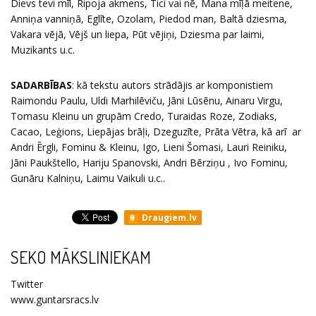
Dievs tevi mīl, Ripoja akmens, Tici vai nē, Mana mīļā meitene,
Anniņa vanniņā, Eglīte, Ozolam, Piedod man, Baltā dziesma,
Vakara vējā, Vējš un liepa, Pūt vējiņi, Dziesma par laimi,
Muzikants u.c.
SADARBĪBAS
: kā tekstu autors strādājis ar komponistiem
Raimondu Paulu, Uldi Marhilēviču, Jāni Lūsēnu, Ainaru Virgu,
Tomasu Kleinu un grupām Credo, Turaidas Roze, Zodiaks,
Cacao, Leģions, Liepājas brāļi, Dzeguzīte, Prāta Vētra, kā arī ar
Andri Ērgli, Fominu & Kleinu, Igo, Lieni Šomasi, Lauri Reiniku,
Jāni Paukštello, Hariju Spanovski, Andri Bērziņu , Ivo Fominu,
Gunāru Kalniņu, Laimu Vaikuli u.c..
Draugiem.lv
SEKO MĀKSLINIEKAM
Twitter
www.guntarsracs.lv