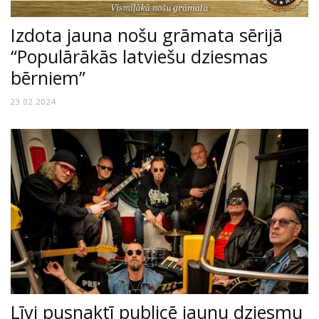
Izdota jauna nošu grāmata sērijā
“Populārākās latviešu dziesmas
bērniem”
23.02.2024
Līvi pusnaktī publicē jaunu dziesmu