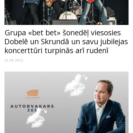
Grupa «bet bet» šonedēļ viesosies
Dobelē un Skrundā un savu jubilejas
koncerttūri turpinās arī rudenī
22.08.2022