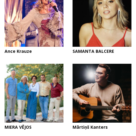
Ance Krauze
SAMANTA BALCERE
MIERA VĒJOS
Mārtiņš Kanters