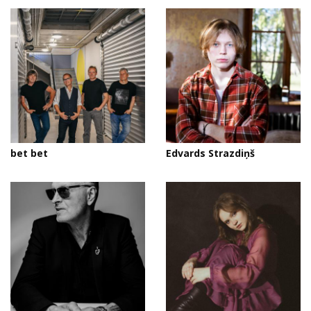
bet bet
Edvards Strazdiņš