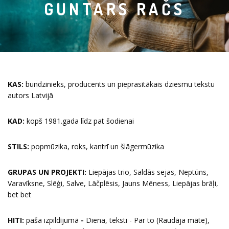
GUNTARS RAČS
KAS:
bundzinieks, producents un pieprasītākais dziesmu tekstu
autors Latvijā
KAD:
kopš 1981.gada līdz pat šodienai
STILS:
popmūzika, roks, kantrī un šlāgermūzika
GRUPAS UN PROJEKTI:
Liepājas trio, Saldās sejas, Neptūns,
Varavīksne, Slēģi, Salve, Lāčplēsis, Jauns Mēness, Liepājas brāļi,
bet bet
HITI:
paša izpildījumā
-
Diena, teksti - Par to (Raudāja māte),