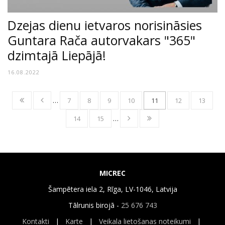
Dzejas dienu ietvaros norisināsies
Guntara Rača autorvakars "365"
dzimtajā Liepājā!
16.08.2022
…
7
8
9
10
11
12
13
14
15
…
MICREC
Šampētera iela 2, Rīga, LV-1046, Latvija
Tālrunis birojā -
25 676 743
Kontakti
|
Karte
|
Veikala lietošanas noteikumi
|