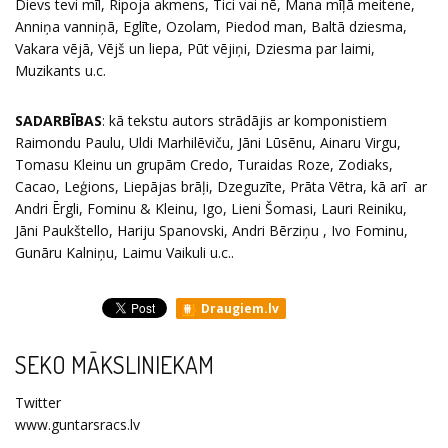
Dievs tevi mīl, Ripoja akmens, Tici vai nē, Mana mīļā meitene,
Anniņa vanniņā, Eglīte, Ozolam, Piedod man, Baltā dziesma,
Vakara vējā, Vējš un liepa, Pūt vējiņi, Dziesma par laimi,
Muzikants u.c.
SADARBĪBAS
: kā tekstu autors strādājis ar komponistiem
Raimondu Paulu, Uldi Marhilēviču, Jāni Lūsēnu, Ainaru Virgu,
Tomasu Kleinu un grupām Credo, Turaidas Roze, Zodiaks,
Cacao, Leģions, Liepājas brāļi, Dzeguzīte, Prāta Vētra, kā arī ar
Andri Ērgli, Fominu & Kleinu, Igo, Lieni Šomasi, Lauri Reiniku,
Jāni Paukštello, Hariju Spanovski, Andri Bērziņu , Ivo Fominu,
Gunāru Kalniņu, Laimu Vaikuli u.c..
Draugiem.lv
SEKO MĀKSLINIEKAM
Twitter
www.guntarsracs.lv