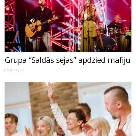
Grupa “Saldās sejas” apdzied mafiju
06.01.2023