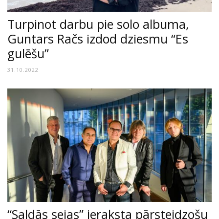
Turpinot darbu pie solo albuma,
Guntars Račs izdod dziesmu “Es
gulēšu”
31.10.2022
“Saldās sejas” ieraksta pārsteidzošu