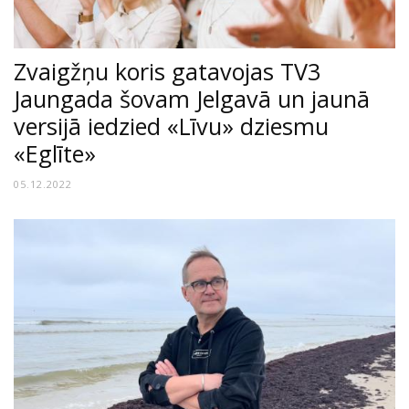
Zvaigžņu koris gatavojas TV3
Jaungada šovam Jelgavā un jaunā
versijā iedzied «Līvu» dziesmu
«Eglīte»
05.12.2022