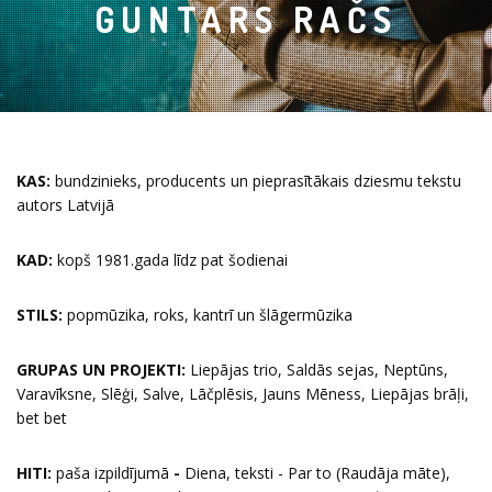
GUNTARS RAČS
KAS:
bundzinieks, producents un pieprasītākais dziesmu tekstu
autors Latvijā
KAD:
kopš 1981.gada līdz pat šodienai
STILS:
popmūzika, roks, kantrī un šlāgermūzika
GRUPAS UN PROJEKTI:
Liepājas trio, Saldās sejas, Neptūns,
Varavīksne, Slēģi, Salve, Lāčplēsis, Jauns Mēness, Liepājas brāļi,
bet bet
HITI:
paša izpildījumā
-
Diena, teksti - Par to (Raudāja māte),