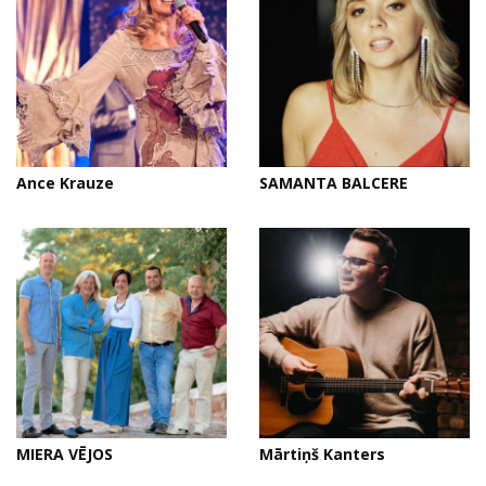
Ance Krauze
SAMANTA BALCERE
MIERA VĒJOS
Mārtiņš Kanters