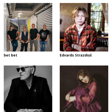
bet bet
Edvards Strazdiņš