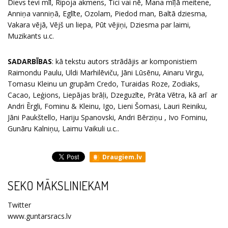
Dievs tevi mīl, Ripoja akmens, Tici vai nē, Mana mīļā meitene,
Anniņa vanniņā, Eglīte, Ozolam, Piedod man, Baltā dziesma,
Vakara vējā, Vējš un liepa, Pūt vējiņi, Dziesma par laimi,
Muzikants u.c.
SADARBĪBAS
: kā tekstu autors strādājis ar komponistiem
Raimondu Paulu, Uldi Marhilēviču, Jāni Lūsēnu, Ainaru Virgu,
Tomasu Kleinu un grupām Credo, Turaidas Roze, Zodiaks,
Cacao, Leģions, Liepājas brāļi, Dzeguzīte, Prāta Vētra, kā arī ar
Andri Ērgli, Fominu & Kleinu, Igo, Lieni Šomasi, Lauri Reiniku,
Jāni Paukštello, Hariju Spanovski, Andri Bērziņu , Ivo Fominu,
Gunāru Kalniņu, Laimu Vaikuli u.c..
Draugiem.lv
SEKO MĀKSLINIEKAM
Twitter
www.guntarsracs.lv