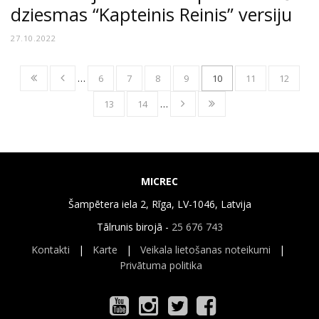
dziesmas “Kapteinis Reinis” versiju
27.10.2022
…
6
7
8
9
10
11
12
13
14
…
MICREC
Šampētera iela 2, Rīga, LV-1046, Latvija
Tālrunis birojā -
25 676 743
Kontakti
|
Karte
|
Veikala lietošanas noteikumi
|
Privātuma politika