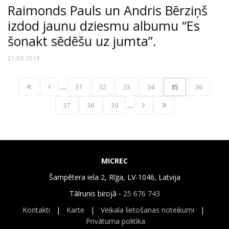
Raimonds Pauls un Andris Bērziņš
izdod jaunu dziesmu albumu “Es
šonakt sēdēšu uz jumta”.
21.03.2019
…
31
32
33
34
35
36
37
38
39
…
MICREC
Šampētera iela 2, Rīga, LV-1046, Latvija
Tālrunis birojā -
25 676 743
Kontakti
|
Karte
|
Veikala lietošanas noteikumi
|
Privātuma politika