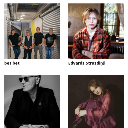
bet bet
Edvards Strazdiņš