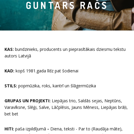
GUNTARS RAČS
KAS:
bundzinieks, producents un pieprasītākais dziesmu tekstu
autors Latvijā
KAD:
kopš 1981.gada līdz pat šodienai
STILS:
popmūzika, roks, kantrī un šlāgermūzika
GRUPAS UN PROJEKTI:
Liepājas trio, Saldās sejas, Neptūns,
Varavīksne, Slēģi, Salve, Lāčplēsis, Jauns Mēness, Liepājas brāļi,
bet bet
HITI:
paša izpildījumā
-
Diena, teksti - Par to (Raudāja māte),