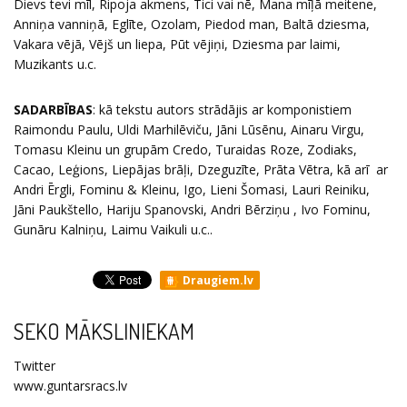
Dievs tevi mīl, Ripoja akmens, Tici vai nē, Mana mīļā meitene,
Anniņa vanniņā, Eglīte, Ozolam, Piedod man, Baltā dziesma,
Vakara vējā, Vējš un liepa, Pūt vējiņi, Dziesma par laimi,
Muzikants u.c.
SADARBĪBAS
: kā tekstu autors strādājis ar komponistiem
Raimondu Paulu, Uldi Marhilēviču, Jāni Lūsēnu, Ainaru Virgu,
Tomasu Kleinu un grupām Credo, Turaidas Roze, Zodiaks,
Cacao, Leģions, Liepājas brāļi, Dzeguzīte, Prāta Vētra, kā arī ar
Andri Ērgli, Fominu & Kleinu, Igo, Lieni Šomasi, Lauri Reiniku,
Jāni Paukštello, Hariju Spanovski, Andri Bērziņu , Ivo Fominu,
Gunāru Kalniņu, Laimu Vaikuli u.c..
Draugiem.lv
SEKO MĀKSLINIEKAM
Twitter
www.guntarsracs.lv