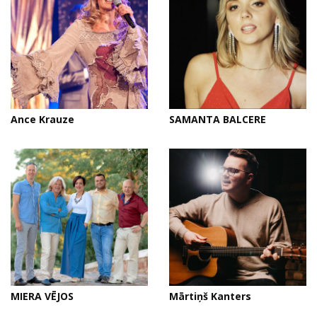
Ance Krauze
SAMANTA BALCERE
MIERA VĒJOS
Mārtiņš Kanters