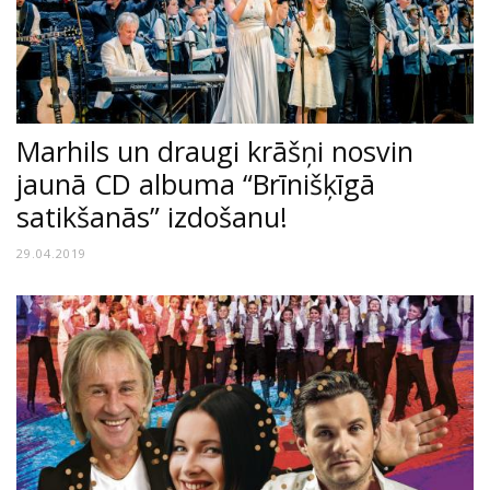
Marhils un draugi krāšņi nosvin
jaunā CD albuma “Brīnišķīgā
satikšanās” izdošanu!
29.04.2019